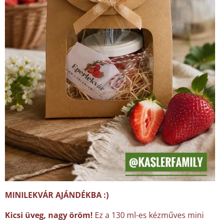
MINILEKVÁR AJÁNDÉKBA :)
Kicsi üveg, nagy öröm!
Ez a 130 ml-es kézműves mini