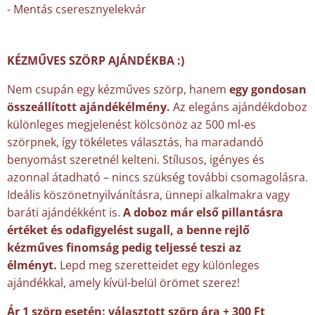
- Mentás cseresznyelekvár
KÉZMŰVES SZÖRP AJÁNDÉKBA :)
Nem csupán egy kézműves szörp, hanem
egy g
ondosan
összeállított ajándékélmény.
Az elegáns ajándékdoboz
különleges megjelenést kölcsönöz az 500 ml-es
szörpnek, így tökéletes választás, ha maradandó
benyomást szeretnél kelteni. Stílusos, igényes és
azonnal átadható – nincs szükség további csomagolásra.
Ideális köszönetnyilvánításra, ünnepi alkalmakra vagy
baráti ajándékként is.
A doboz már első pillantásra
értéket és odafigyelést sugall, a benne rejlő
kézműves finomság pedig teljessé teszi az
élményt.
Lepd meg szeretteidet egy különleges
ajándékkal, amely kívül-belül örömet szerez!
Ár 1 szörp esetén: választott szörp ára + 300 Ft